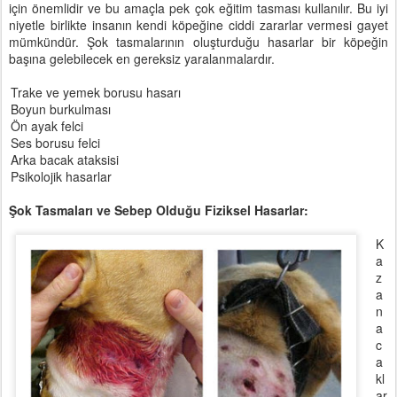
için önemlidir ve bu amaçla pek çok eğitim tasması kullanılır. Bu iyi
niyetle birlikte insanın kendi köpeğine ciddi zararlar vermesi gayet
mümkündür. Şok tasmalarının oluşturduğu hasarlar bir köpeğin
başına gelebilecek en gereksiz yaralanmalardır.
Trake ve yemek borusu hasarı
Boyun burkulması
Ön ayak felci
Ses borusu felci
Arka bacak ataksisi
Psikolojik hasarlar
Şok Tasmaları ve Sebep Olduğu Fiziksel Hasarlar:
K
a
z
a
n
a
c
a
kl
ar