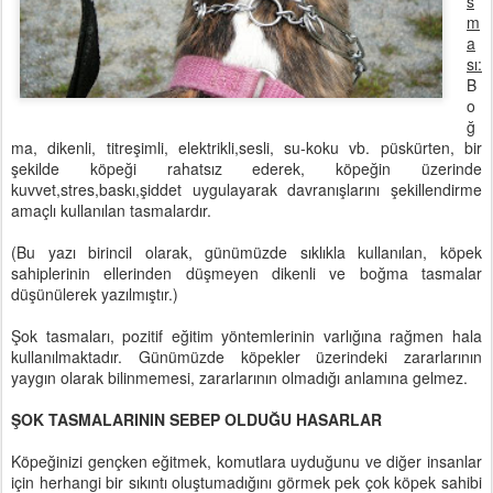
s
m
a
sı:
B
o
ğ
ma, dikenli, titreşimli, elektrikli,sesli, su-koku vb. püskürten, bir
şekilde köpeği rahatsız ederek, köpeğin üzerinde
kuvvet,stres,baskı,şiddet uygulayarak davranışlarını şekillendirme
amaçlı kullanılan tasmalardır.
(Bu yazı birincil olarak, günümüzde sıklıkla kullanılan, köpek
sahiplerinin ellerinden düşmeyen dikenli ve boğma tasmalar
düşünülerek yazılmıştır.)
Şok tasmaları, pozitif eğitim yöntemlerinin varlığına rağmen hala
kullanılmaktadır. Günümüzde köpekler üzerindeki zararlarının
yaygın olarak bilinmemesi, zararlarının olmadığı anlamına gelmez.
ŞOK TASMALARININ SEBEP OLDUĞU HASARLAR
Köpeğinizi gençken eğitmek, komutlara uyduğunu ve diğer insanlar
için herhangi bir sıkıntı oluştumadığını görmek pek çok köpek sahibi