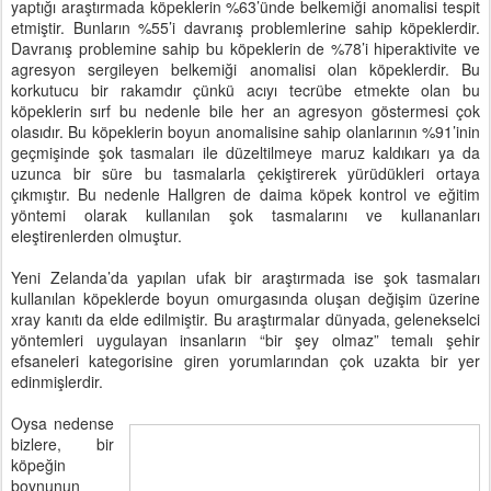
yaptığı araştırmada köpeklerin %63’ünde belkemiği anomalisi tespit
etmiştir. Bunların %55’i davranış problemlerine sahip köpeklerdir.
Davranış problemine sahip bu köpeklerin de %78’i hiperaktivite ve
agresyon sergileyen belkemiği anomalisi olan köpeklerdir. Bu
korkutucu bir rakamdır çünkü acıyı tecrübe etmekte olan bu
köpeklerin sırf bu nedenle bile her an agresyon göstermesi çok
olasıdır. Bu köpeklerin boyun anomalisine sahip olanlarının %91’inin
geçmişinde şok tasmaları ile düzeltilmeye maruz kaldıkarı ya da
uzunca bir süre bu tasmalarla çekiştirerek yürüdükleri ortaya
çıkmıştır. Bu nedenle Hallgren de daima köpek kontrol ve eğitim
yöntemi olarak kullanılan şok tasmalarını ve kullananları
eleştirenlerden olmuştur.
Yeni Zelanda’da yapılan ufak bir araştırmada ise şok tasmaları
kullanılan köpeklerde boyun omurgasında oluşan değişim üzerine
xray kanıtı da elde edilmiştir. Bu araştırmalar dünyada, gelenekselci
yöntemleri uygulayan insanların “bir şey olmaz” temalı şehir
efsaneleri kategorisine giren yorumlarından çok uzakta bir yer
edinmişlerdir.
Oysa nedense
bizlere, bir
köpeğin
boynunun