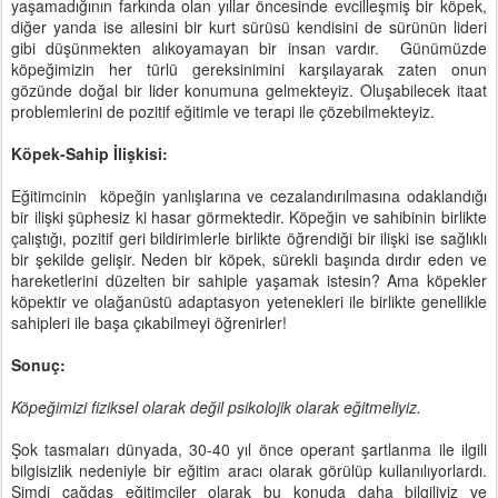
yaşamadığının farkında olan yıllar öncesinde evcilleşmiş bir köpek,
diğer yanda ise ailesini bir kurt sürüsü kendisini de sürünün lideri
gibi düşünmekten alıkoyamayan bir insan vardır.
Günümüzde
köpeğimizin her türlü gereksinimini karşılayarak zaten onun
gözünde doğal bir lider konumuna gelmekteyiz. Oluşabilecek itaat
problemlerini de pozitif eğitimle ve terapi ile çözebilmekteyiz.
Köpek-Sahip İlişkisi:
Eğitimcinin
köpeğin yanlışlarına ve cezalandırılmasına odaklandığı
bir ilişki şüphesiz ki hasar görmektedir. Köpeğin ve sahibinin birlikte
çalıştığı, pozitif geri bildirimlerle birlikte öğrendiği bir ilişki ise sağlıklı
bir şekilde gelişir. Neden bir köpek, sürekli başında dırdır eden ve
hareketlerini düzelten bir sahiple yaşamak istesin? Ama köpekler
köpektir ve olağanüstü adaptasyon yetenekleri ile birlikte genellikle
sahipleri ile başa çıkabilmeyi öğrenirler!
Sonuç:
Köpeğimizi fiziksel olarak değil psikolojik olarak eğitmeliyiz.
Şok tasmaları dünyada, 30-40 yıl önce operant şartlanma ile ilgili
bilgisizlik nedeniyle bir eğitim aracı olarak görülüp kullanılıyorlardı.
Şimdi çağdaş eğitimciler olarak bu konuda daha bilgiliyiz ve