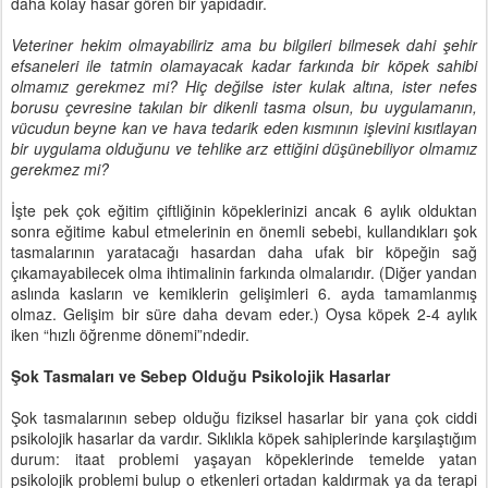
daha kolay hasar gören bir yapıdadır.
Veteriner hekim olmayabiliriz ama bu bilgileri bilmesek dahi şehir
efsaneleri ile tatmin olamayacak kadar farkında bir köpek sahibi
olmamız gerekmez mi? Hiç değilse ister kulak altına, ister nefes
borusu çevresine takılan bir dikenli tasma olsun, bu uygulamanın,
vücudun beyne kan ve hava tedarik eden kısmının işlevini kısıtlayan
bir uygulama olduğunu ve tehlike arz ettiğini düşünebiliyor olmamız
gerekmez mi?
İşte pek çok eğitim çiftliğinin köpeklerinizi ancak 6 aylık olduktan
sonra eğitime kabul etmelerinin en önemli sebebi, kullandıkları şok
tasmalarının yaratacağı hasardan daha ufak bir köpeğin sağ
çıkamayabilecek olma ihtimalinin farkında olmalarıdır. (Diğer yandan
aslında kasların ve kemiklerin gelişimleri 6. ayda tamamlanmış
olmaz. Gelişim bir süre daha devam eder.) Oysa köpek 2-4 aylık
iken “hızlı öğrenme dönemi”ndedir.
Şok Tasmaları ve Sebep Olduğu Psikolojik Hasarlar
Şok tasmalarının sebep olduğu fiziksel hasarlar bir yana çok ciddi
psikolojik hasarlar da vardır. Sıklıkla köpek sahiplerinde karşılaştığım
durum: itaat problemi yaşayan köpeklerinde temelde yatan
psikolojik problemi bulup o etkenleri ortadan kaldırmak ya da terapi