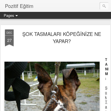
Pozitif Eğitim
Pages
ŞOK TASMALARI KÖPEĞİNİZE NE
DEC
27
YAPAR?
T
A
NI
M
:
Ş
o
k
T
a