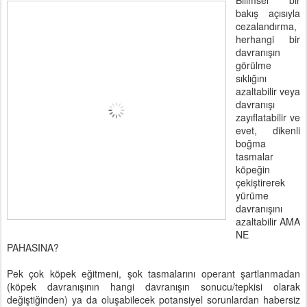
Bilimsel bir
bakış açısıyla
cezalandırma,
herhangi bir
davranışın
görülme
sıklığını
azaltabilir veya
davranışı
zayıflatabilir ve
evet, dikenli
boğma
tasmalar
köpeğin
çekiştirerek
yürüme
davranışını
azaltabilir AMA
NE
PAHASINA?
Pek çok köpek eğitmeni, şok tasmalarını operant şartlanmadan
(köpek davranışının hangi davranışın sonucu/tepkisi olarak
değiştiğinden) ya da oluşabilecek potansiyel sorunlardan habersiz