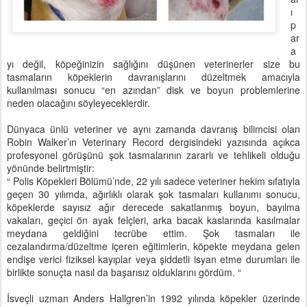
ı
p
ar
a
yı değil, köpeğinizin sağlığını düşünen veterinerler size bu
tasmaların köpeklerin davranışlarını düzeltmek amacıyla
kullanılması sonucu “en azından” disk ve boyun problemlerine
neden olacağını söyleyeceklerdir.
Dünyaca ünlü veteriner ve aynı zamanda davranış bilimcisi olan
Robin Walker’ın Veterinary Record dergisindeki yazısında açıkca
profesyonel görüşünü şok tasmalarının zararlı ve tehlikeli olduğu
yönünde belirtmiştir:
“ Polis Köpekleri Bölümü’nde, 22 yılı sadece veteriner hekim sıfatıyla
geçen 30 yılımda, ağırlıklı olarak şok tasmaları kullanımı sonucu,
köpeklerde sayısız ağır derecede sakatlanmış boyun, bayılma
vakaları, geçici ön ayak felçleri, arka bacak kaslarında kasılmalar
meydana geldiğini tecrübe ettim. Şok tasmaları ile
cezalandırma/düzeltme içeren eğitimlerin, köpekte meydana gelen
endişe verici fiziksel kayıplar veya şiddetli isyan etme durumları ile
birlikte sonuçta nasıl da başarısız olduklarını gördüm. “
İsveçli uzman Anders Hallgren’in 1992 yılında köpekler üzerinde