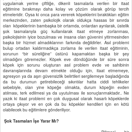
uygulamak yerine çiftliğe, dikenli tasmalarla verilen bir itaat
eğitimine bırakmayı daha kolay ve çözüm olarak görüp tercih
etmeleridir. Oysa ki onca para vererek köpeklerini bıraktıkları eğitim
merkezinden, zaten psikolojik olarak oldukça hassas bir sınırda
olan
köpeklerinin bambaşka bir ortamda, onlardan ayrılarak, üstelik
şok tasmalarıyla güç kullanılarak itaat etmeye zorlanması,
psikolojisinin iyice bozulması ve insana olan güvenini yitirmesinden
başka bir hizmet almadıklarının farkında değildirler. Asıl problemi
bulup ortadan kaldırmadıkça zorlama ile verilen itaat eğitiminin,
sorunun “bir süreliğine” üstünü kapamaktan başka bir şey
olmadığını göremezler. Köpek eve döndüğünde bir süre sonra
köpek için sorunu oluşturan asıl problem evde ve sahibinin
davranışlarında devam etmekte olduğu için, itaat etmemeye,
agresyon ya da aşırı güvensizlik belirtileri sergilemeye başladığında
da bu durumun getirebileceği sıkıntılar hatta ciddi tehlikeler
sebebiyle, olan yine köpeğe olmakta, durum köpeğin evden
atılması, terk edilmesi ya da uyutulması ile sonuçlanmaktadır.. Ne
yazık ki itaat problemi en çok duygusal olarak hasarlı köpeklerde
ortaya çıkıyor ve en çok da bu köpekler kendileri için en kötü
olabilecek bu eğitimlere gönderiliyor.
Şok Tasmaları İşe Yarar Mı?