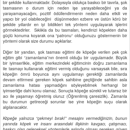
bir şekilde kullanmaktadır. Dolayısıyla oldukça baskıcı bir tavırla, şok
tasmasının o durum için neden işe yarayabileceğini ya da
yarayamayacağını, pozitif ödüllendirmenin neden daha etkili ve
yapıcı bir yol olabileceğini
düşünmeden ezbere ve üstün körü bir
şekilde yıllardır en iyi bildikleri tek yöntemi uygulayarak işlerini
görmektedirler.
Sıklıkla da bu tasmaları, kendinizi köpekten daha
güçlü konuma koyarak ona “patronu“ olduğunuzu göstermenin bir
yöntemi olarak size durumu açıklarlar.
Diğer bir yandan, şok tasması eğitimi de köpeğe verilen pek çok
eğitim gibi “zamanlama”nın önemli olduğu bir uygulamadır. Büyük
bir iyimserlikle, eğitim merkezindeki eğitimcinin doğru zamanlama
ile tasmayı kullanarak eğitimi vermiş olduğunu varsaysak bile, sıra
köpeğin ömrü boyunca aynı uygulamayı gerektiği zamanlarda
devam ettirmesi gereken köpek sahibine geçtiğinde sahibin asla
zamanlama hatası yapmadığını söyleyebilmek herhangi bir
iyimserliğe dahi konu olamaz. Sonuçta köpeğe sürekli ve tutarsız bir
acı ile yaşamayı öğretmiş oluruz (Öğrenilmiş çaresizlik). Zamanla
bu durumun getireceği sorunlar ise yine köpeğin suçu olarak
algılanacaktır.
Köpeğe yalnızca “çekmeyi bırak!” mesajını vermediğinizin, bunun
yanında köpek ve insanı arasındaki ilişkinin kavgacı, çatışmacı,
baskıcı olan geleneksel yöntemlerle aslında olması gereken güven