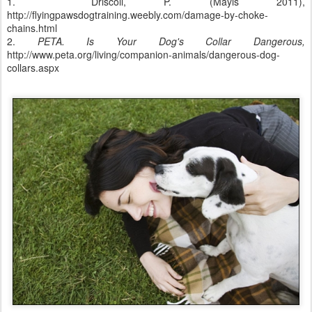
1. Driscoll, P. (Mayıs 2011),
http://flyingpawsdogtraining.weebly.com/damage-by-choke-
chains.html
2.
PETA. Is Your Dog's Collar Dangerous,
http://www.peta.org/living/companion-animals/dangerous-dog-
collars.aspx